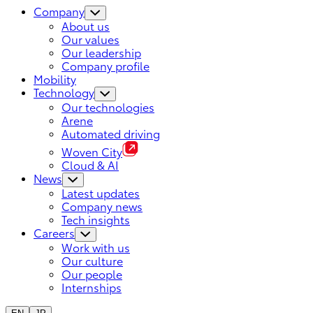
Company
About us
Our values
Our leadership
Company profile
Mobility
Technology
Our technologies
Arene
Automated driving
Woven City
Cloud & AI
News
Latest updates
Company news
Tech insights
Careers
Work with us
Our culture
Our people
Internships