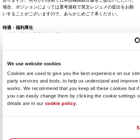
場合、ポジションによっては選考過程で英文レジュメの提出をお願
いすることがございますので、あらかじめご了承ください。
待遇・福利厚生
・経験に基づく業界水準に見合った給与
・勤務時間 ：フレキシブルな勤務時間
・年次有給休暇：年間20日（初年度は入社月により日数が異なる）
・私傷病休暇：年間6日（初年度は入社月により日数が異なる）
・休日：土日、祝日、その他当社が定めた日
We use website cookies
・社会保険：健康保険、厚生年金保険、労災保険、雇用保険、介護
Cookies are used to give you the best experience on our site,
保険
party services and tools, to help us understand and improve 
・住宅手当
works. We recommend that you keep all these cookies but if
・退職金制度
you can easily change them by clicking the cookie settings op
・レンタカーサポート
・社内研修制度（ソフトウェア学習・語学学習）
details are in our
cookie policy
.
私たちのコミットメント
・当社は機会均等な雇用を実現し、多様性を尊重しています。
S
・お預かりした個人情報は、採用および入社手続きにのみ使用いた
します。詳細については、
個人情報規約
をご覧ください。